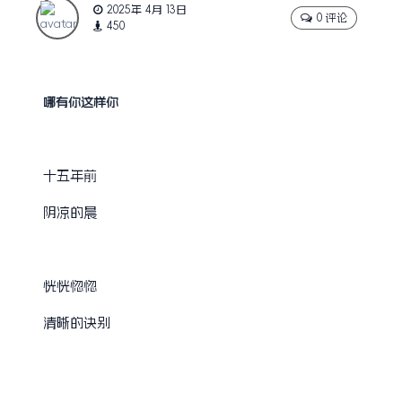
2025年 4月 13日
0 评论
450
哪有你这样你
十五年前
阴凉的晨
恍恍惚惚
清晰的诀别
每夜，梦中的你