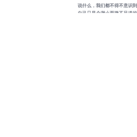
说什么，我们都不得不意识
自己只是个渺小而微不足道的
谁规定的？
就当自己是宇宙的化身，相
对我，既无须喜欢，也不必
用一种俯视尘埃的目光，看
不能善待你的人，你就无视
假使仅仅如此，春天就能如
作
者 /
最果夕日
文学体裁 / 现代诗