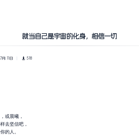
就当自己是宇宙的化身，相信一切
7月 11日
518
阳，或晨曦，
这样去坚信吧，
励你的人。