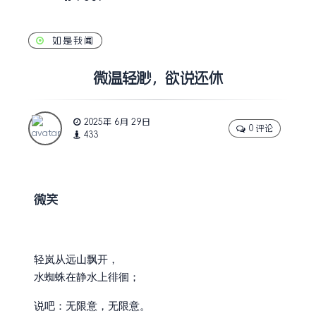
如是我闻
微温轻渺，欲说还休
2025年 6月 29日
0 评论
433
微笑
轻岚从远山飘开，
水蜘蛛在静水上徘徊；
说吧：无限意，无限意。