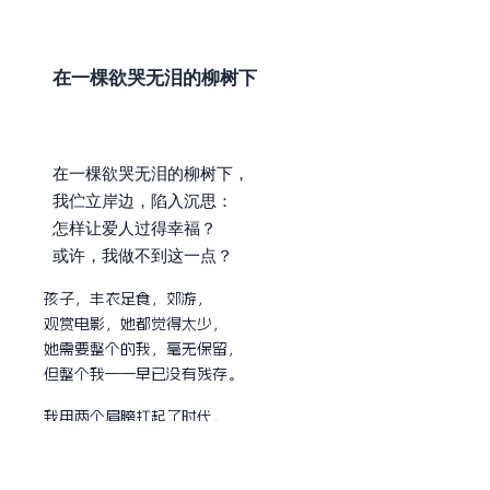
在一棵欲哭无泪的柳树下
在一棵欲哭无泪的柳树下，
我伫立岸边，陷入沉思：
怎样让爱人过得幸福？
或许，我做不到这一点？
孩子，丰衣足食，郊游，
观赏电影，她都觉得太少，
她需要整个的我，毫无保留，
但整个我——早已没有残存。
我用两个肩膀扛起了时代，
它们已被枝杈刮得遍体鳞伤，
可我不曾为爱人留下一个肩膀，