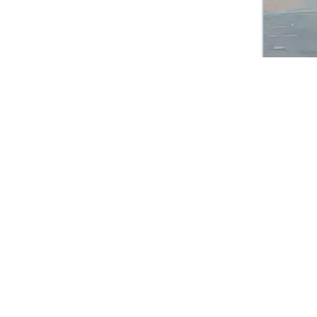
我知道，我孤独
我知道，惟有我知道，
这颗没有信仰，没有
法律，没有音乐又没有思想
的心灵，受到了多少伤害。
除了我自己，我自己，
对此我无话可说
因为感觉就像天空—-
被看见，但里边又无物可看