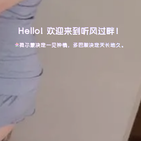
Hello! 欢迎来到听风过畔！
荷尔蒙决定一见钟情，多巴胺决定天长地久。