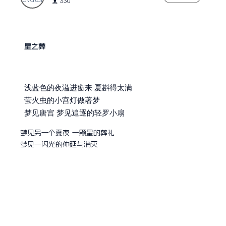
330
星之葬
浅蓝色的夜溢进窗来 夏斟得太满
萤火虫的小宫灯做著梦
梦见唐宫 梦见追逐的轻罗小扇
梦见另一个夏夜 一颗星的葬礼
梦见一闪光的伸延与消灭
以及你的惊呼 我的回顾 和片刻的愀然无语
作
者 /
余光中
文学体裁 / 现代诗