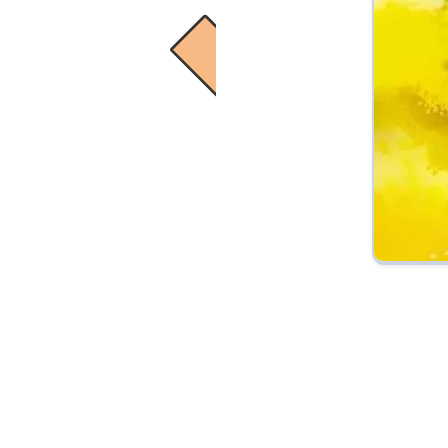
深秋
可以挥霍悲伤的⽇⼦已经过去
⾛过中途 当⼀切真相迎⾯逼