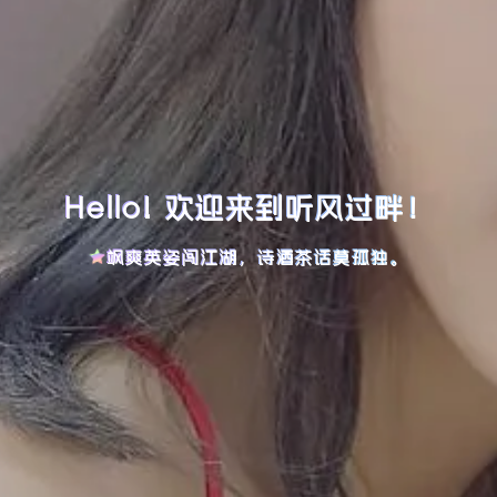
Hello! 欢迎来到听风过畔！
飒爽英姿闯江湖，诗酒茶话莫孤独。