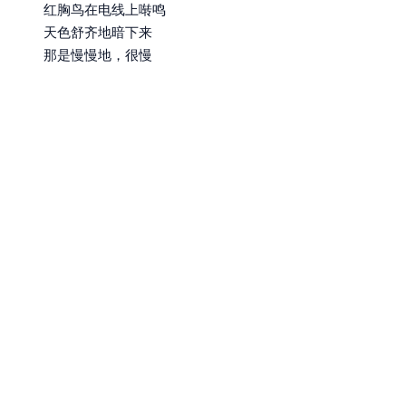
红胸鸟在电线上啭鸣
天色舒齐地暗下来
那是慢慢地，很慢
绿叶藂间的白屋
夕阳射亮玻璃
草坪湿透，还在洒
蓝紫鸢尾花一味梦幻，
都相约暗下，暗下
清晰 和蔼 委婉
不知原谅什么
诚觉世事尽可原谅
作
者 /
木心
文学体裁 / 现代诗