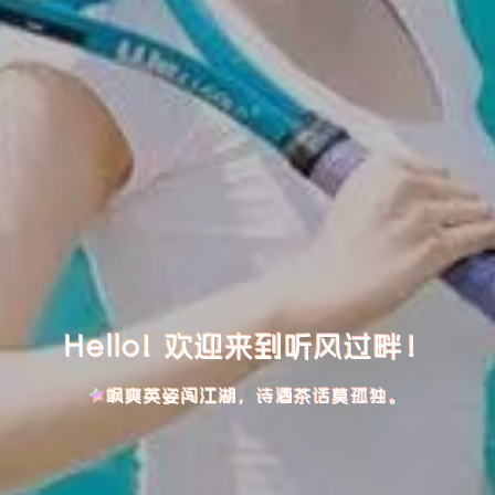
Hello! 欢迎来到听风过畔！
飒爽英姿闯江湖，诗酒茶话莫孤独。