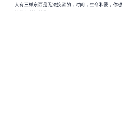
人有三样东西是无法挽留的，时间，生命和爱，你想
挽留却渐行渐远。
人有三样东西是不该回忆的，灾难，死亡和爱，你想
回忆却苦不堪言
。
from 《洛丽塔》 图/lost7
轻阅读公众号
青春 | 爱情 | 希望 | 人生