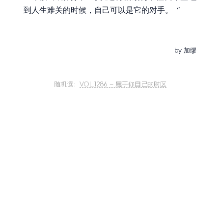
到人生难关的时候，自己可以是它的对手。
“
加缪
by
随机读：
VOL.1286 – 属于你自己的时区
轻阅读公众号
青春 | 爱情 | 希望 | 人生
长按识别二维码关注