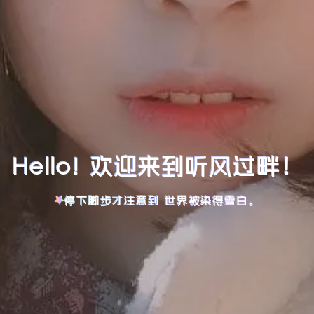
Hello! 欢迎来到听风过畔！
停下脚步才注意到 世界被染得雪白。