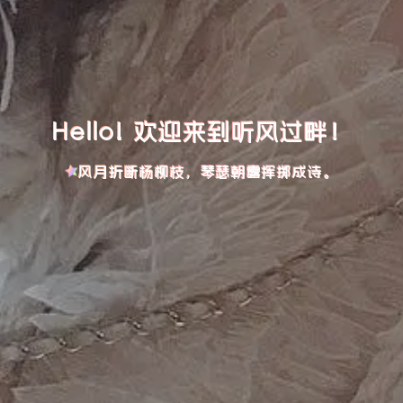
Hello! 欢迎来到听风过畔！
风月折断杨柳枝，琴瑟朝露挥掷成诗。