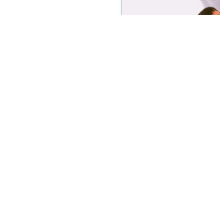
”
很多人的失落，是违背了自
是，我们就此变成自己年少