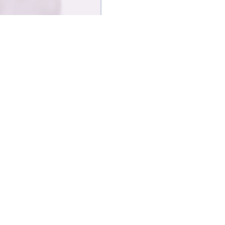
稚，总算看透了、想穿了。于
by 木心 图/lost7