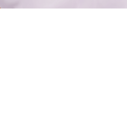
己少年时的立志。自认为成熟、自认为练达、自认为精明，从前多幼
“
时最憎恶的那种人
。