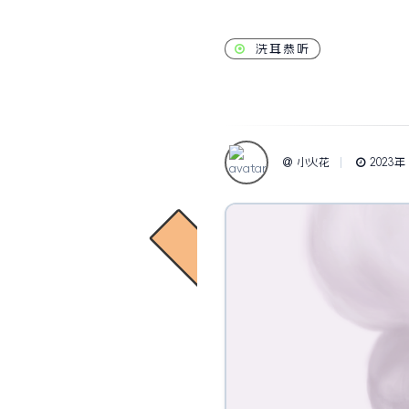
洗耳恭听
小火花
2023年 