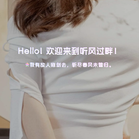
Hello! 欢迎来到听风过畔！
我有故人抱剑去，斩尽春风未曾归。