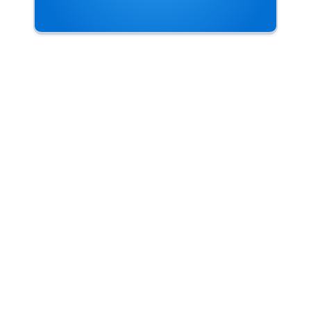
” 你一定有过这种感觉，当你心事重重，渴望找个人
谈一谈的时候，他来了，可是你们的谈话成了两条歪
七扭八的曲线，就那么凄凉地、乏力地延伸下去。你
敷衍着、笑着，装做很投机的样子。但是，你心里渴
望他离去，让你静下来，静下来啃噬那属于你自己的
寂寞。”
by 罗曼·罗兰
心事
渴望