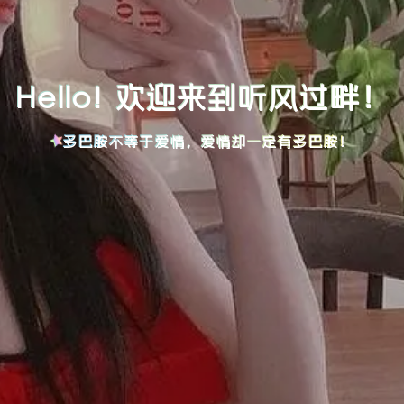
Hello! 欢迎来到听风过畔！
多巴胺不等于爱情，爱情却一定有多巴胺！