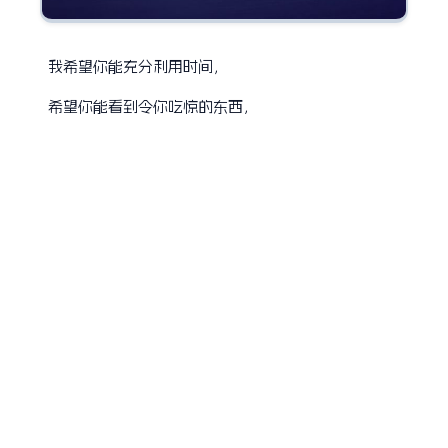
我希望你能充分利用时间，
希望你能看到令你吃惊的东西，
希望你感受到从未有过的感觉，
希望你遇到具有不同观点的人，
希望你过上让你自豪的生活。
如果你发现生活不如意，
我希望你有勇气从头再来。
from 《返老还童》 图/lost7