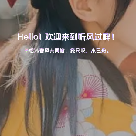
Hello! 欢迎来到听风过畔！
恰沐春风共同游，终只叹，木已舟。